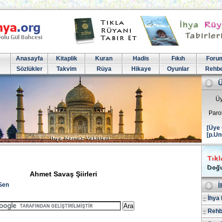
Anasayfa
Kitaplik
Kuran
Hadis
Fıkıh
Foru
Sözlükler
Takvim
Rüya
Hikaye
Oyunlar
Rehb
Üy
Paro
[Üye 
[p.Un
Ahmet Savaş Şiirleri
Sen
İ
İhya 
Rehb