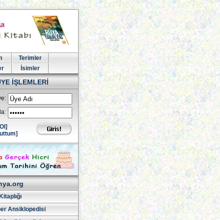
m
Terimler
er
İsimler
ÜYE İŞLEMLERİ
e:
la:
Ol]
uttum]
hya.org
Kitaplığı
er Ansiklopedisi