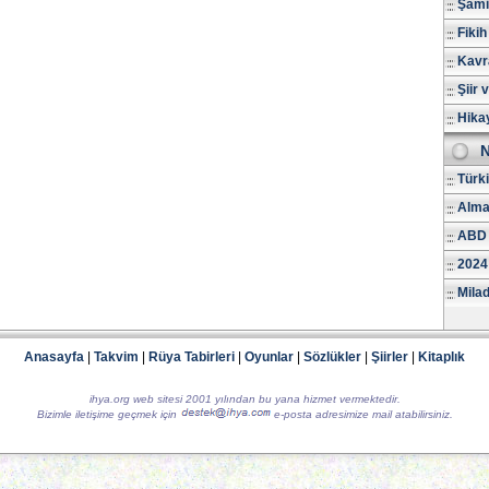
Şami
Fikih
Kavr
Şiir 
Hika
N
Türk
Alma
ABD 
2024
Milad
Anasayfa
|
Takvim
|
Rüya Tabirleri
|
Oyunlar
|
Sözlükler
|
Şiirler
|
Kitaplık
ihya.org web sitesi 2001 yılından bu yana hizmet vermektedir.
Bizimle iletişime geçmek için
e-posta adresimize mail atabilirsiniz.