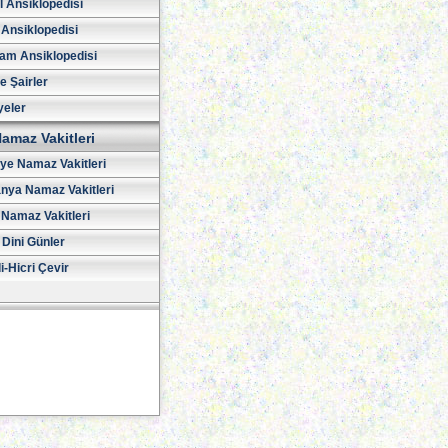
l Ansiklopedisi
 Ansiklopedisi
am Ansiklopedisi
ve Şairler
yeler
amaz Vakitleri
iye Namaz Vakitleri
nya Namaz Vakitleri
Namaz Vakitleri
 Dini Günler
i-Hicri Çevir