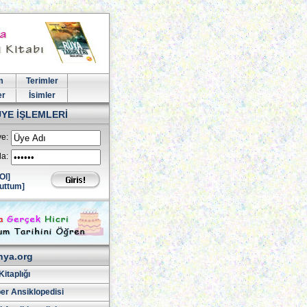
m
Terimler
er
İsimler
ÜYE İŞLEMLERİ
e:
la:
Ol]
uttum]
hya.org
Kitaplığı
er Ansiklopedisi