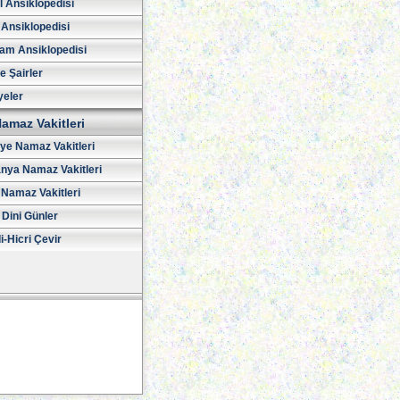
l Ansiklopedisi
 Ansiklopedisi
am Ansiklopedisi
ve Şairler
yeler
amaz Vakitleri
iye Namaz Vakitleri
nya Namaz Vakitleri
Namaz Vakitleri
 Dini Günler
i-Hicri Çevir