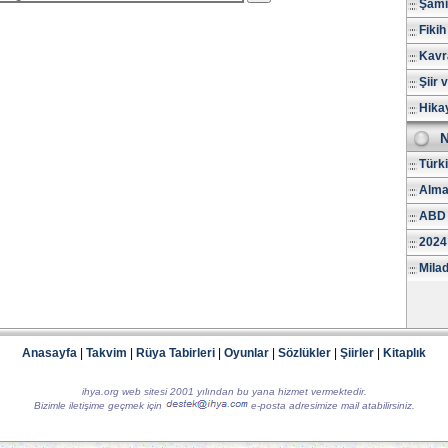
Şami
Fikih
Kavr
Şiir 
Hika
N
Türk
Alma
ABD 
2024
Milad
Anasayfa
|
Takvim
|
Rüya Tabirleri
|
Oyunlar
|
Sözlükler
|
Şiirler
|
Kitaplık
ihya.org web sitesi 2001 yılından bu yana hizmet vermektedir.
Bizimle iletişime geçmek için
e-posta adresimize mail atabilirsiniz.