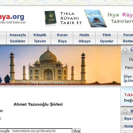
Anasayfa
Kitaplik
Kuran
Hadis
Fıkıh
Foru
Sözlükler
Takvim
Rüya
Hikaye
Oyunlar
Rehb
Üy
Paro
[Üye 
[p.Un
Ahmet Yazıcıoğlu Şiirleri
ar
İ
ş
İhya 
Rehb