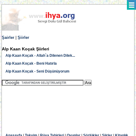
Şairler
|
Şiirler
Alp Kaan Koçak Şiirleri
Alp Kaan Koçak - Allah`a Dilenen Dilek...
Alp Kaan Koçak - Beni Hatırla
Alp Kaan Koçak - Seni Düşünüyorum
Anasayfa
|
Takvim
|
Rüya Tabirleri
|
Oyunlar
|
Sözlükler
|
Şiirler
|
Kitaplık