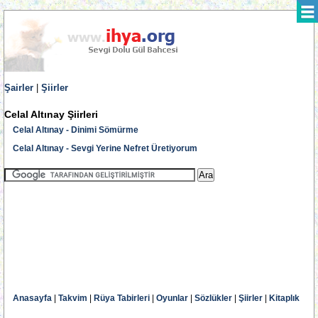
Şairler
|
Şiirler
Celal Altınay Şiirleri
Celal Altınay - Dinimi Sömürme
Celal Altınay - Sevgi Yerine Nefret Üretiyorum
Anasayfa
|
Takvim
|
Rüya Tabirleri
|
Oyunlar
|
Sözlükler
|
Şiirler
|
Kitaplık