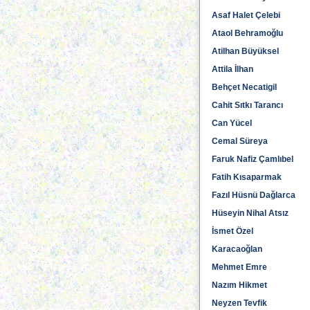
Asaf Halet Çelebi
Ataol Behramoğlu
Atilhan Büyüksel
Attila İlhan
Behçet Necatigil
Cahit Sıtkı Tarancı
Can Yücel
Cemal Süreya
Faruk Nafiz Çamlıbel
Fatih Kısaparmak
Fazıl Hüsnü Dağlarca
Hüseyin Nihal Atsız
İsmet Özel
Karacaoğlan
Mehmet Emre
Nazım Hikmet
Neyzen Tevfik