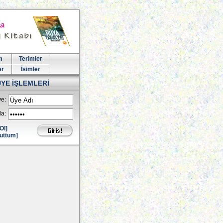
m
Terimler
er
İsimler
ÜYE İŞLEMLERİ
e:
la:
Ol]
uttum]