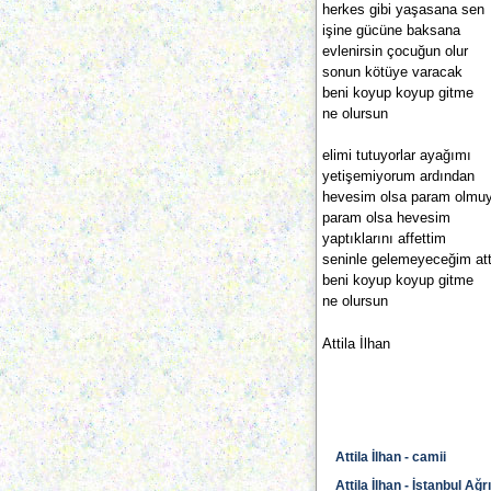
herkes gibi yaşasana sen
işine gücüne baksana
evlenirsin çocuğun olur
sonun kötüye varacak
beni koyup koyup gitme
ne olursun
elimi tutuyorlar ayağımı
yetişemiyorum ardından
hevesim olsa param olmu
param olsa hevesim
yaptıklarını affettim
seninle gelemeyeceğim atti
beni koyup koyup gitme
ne olursun
Attila İlhan
Attila İlhan - camii
Attila İlhan - İstanbul Ağrı