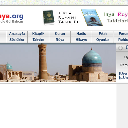
Anasayfa
Kitaplik
Kuran
Hadis
Fıkıh
Foru
Sözlükler
Takvim
Rüya
Hikaye
Oyunlar
Rehb
Üy
Paro
[Üye 
[p.Un