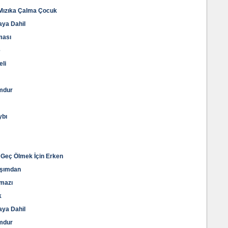
a Mızıka Çalma Çocuk
daya Dahil
ması
e
eli
umdur
ybı
n Geç Ölmek İçin Erken
Başımdan
kmazı
k
daya Dahil
umdur