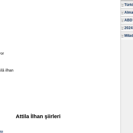
Türk
Alma
ABD 
2024
Milad
yor
lâ ilhan
Attila İlhan şiirleri
sı