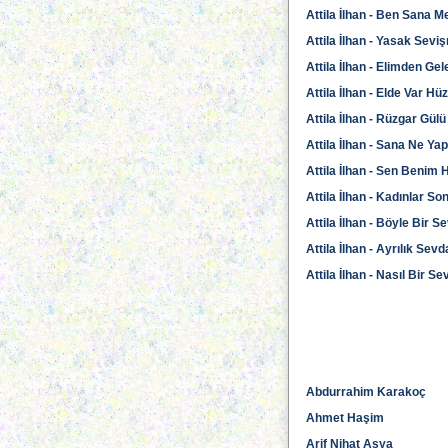
Attila İlhan - Ben Sana 
Attila İlhan - Yasak Sev
Attila İlhan - Elimden Ge
Attila İlhan - Elde Var Hü
Attila İlhan - Rüzgar Gülü
Attila İlhan - Sana Ne Yap
Attila İlhan - Sen Benim 
Attila İlhan - Kadınlar S
Attila İlhan - Böyle Bir
Attila İlhan - Ayrılık Sevd
Attila İlhan - Nasıl Bir Se
Abdurrahim Karakoç
Ahmet Haşim
Arif Nihat Asya