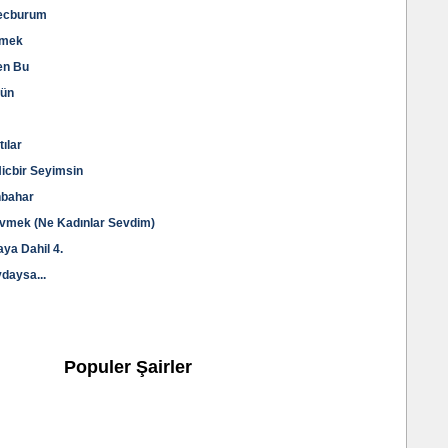
Mecburum
işmek
len Bu
zün
tılar
Hicbir Seyimsin
onbahar
 Sevmek (Ne Kadınlar Sevdim)
aya Dahil 4.
vdaysa...
Populer Şairler