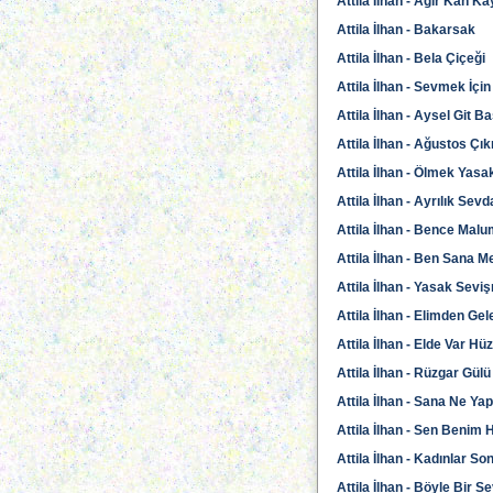
Attila İlhan - Ağır Kan Ka
Attila İlhan - Bakarsak
Attila İlhan - Bela Çiçeği
Attila İlhan - Sevmek İçi
Attila İlhan - Aysel Git 
Attila İlhan - Ağustos Çı
Attila İlhan - Ölmek Yasa
Attila İlhan - Ayrılık Sev
Attila İlhan - Bence Mal
Attila İlhan - Ben Sana 
Attila İlhan - Yasak Sev
Attila İlhan - Elimden Ge
Attila İlhan - Elde Var Hü
Attila İlhan - Rüzgar Gülü
Attila İlhan - Sana Ne Yap
Attila İlhan - Sen Benim 
Attila İlhan - Kadınlar S
Attila İlhan - Böyle Bir