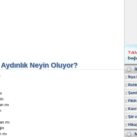
Aydınlık Neyin Oluyor?
İ
n
İhya 
Rehb
mı
Şami
in
Fikih
an mı
Kavr
n
Şiir 
dan mı
Hika
ğin
an mı
N