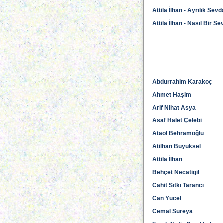
Attila İlhan - Ayrılık Sevd
Attila İlhan - Nasıl Bir Se
Abdurrahim Karakoç
Ahmet Haşim
Arif Nihat Asya
Asaf Halet Çelebi
Ataol Behramoğlu
Atilhan Büyüksel
Attila İlhan
Behçet Necatigil
Cahit Sıtkı Tarancı
Can Yücel
Cemal Süreya