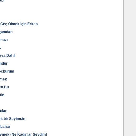
ybı
n Geç Ölmek İçin Erken
Başımdan
kmazı
k
daya Dahil
umdur
Mecburum
işmek
len Bu
zün
tılar
Hicbir Seyimsin
onbahar
 Sevmek (Ne Kadınlar Sevdim)