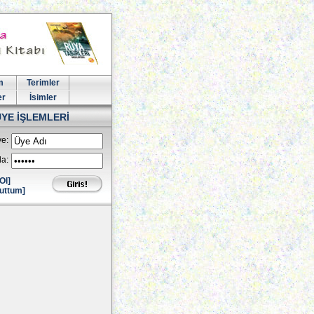
m
Terimler
er
İsimler
ÜYE İŞLEMLERİ
e:
la:
Ol]
uttum]