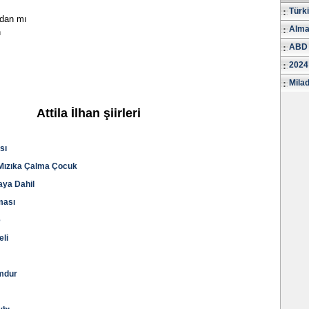
Türk
ndan mı
Alma
n
ABD 
2024
Milad
Attila İlhan şiirleri
sı
a Mızıka Çalma Çocuk
daya Dahil
ması
e
eli
umdur