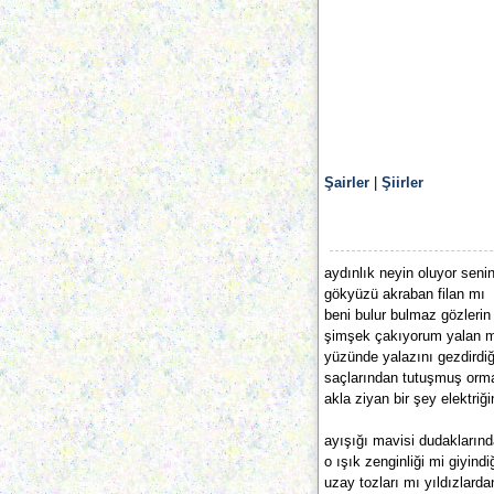
Şairler
|
Şiirler
aydınlık neyin oluyor seni
gökyüzü akraban filan mı
beni bulur bulmaz gözlerin
şimşek çakıyorum yalan 
yüzünde yalazını gezdirdiğ
saçlarından tutuşmuş orm
akla ziyan bir şey elektriği
ayışığı mavisi dudakların
o ışık zenginliği mi giyindi
uzay tozları mı yıldızlard