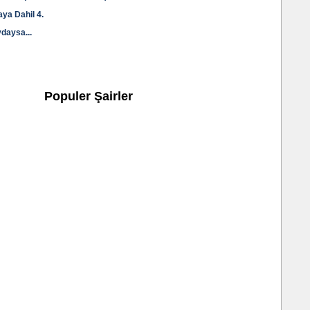
aya Dahil 4.
vdaysa...
Populer Şairler