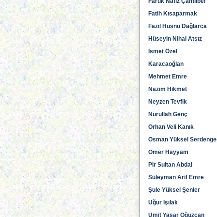
Faruk Nafiz Çamlıbel
Fatih Kısaparmak
Fazıl Hüsnü Dağlarca
Hüseyin Nihal Atsız
İsmet Özel
Karacaoğlan
Mehmet Emre
Nazım Hikmet
Neyzen Tevfik
Nurullah Genç
Orhan Veli Kanık
Osman Yüksel Serdenge
Ömer Hayyam
Pir Sultan Abdal
Süleyman Arif Emre
Şule Yüksel Şenler
Uğur Işılak
Ümit Yaşar Oğuzcan