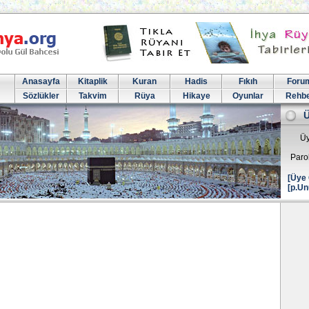
Anasayfa
Kitaplik
Kuran
Hadis
Fıkıh
Foru
Sözlükler
Takvim
Rüya
Hikaye
Oyunlar
Rehb
Üy
Paro
[Üye 
[p.Un