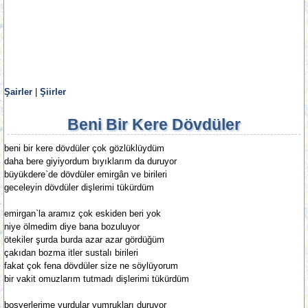
Şairler
|
Şiirler
Beni Bir Kere Dövdüler
beni bir kere dövdüler çok gözlüklüydüm
daha bere giyiyordum bıyıklarım da duruyor
büyükdere`de dövdüler emirgân ve birileri
geceleyin dövdüler dişlerimi tükürdüm
emirgan`la aramız çok eskiden beri yok
niye ölmedim diye bana bozuluyor
ötekiler şurda burda azar azar gördüğüm
çakıdan bozma itler sustalı birileri
fakat çok fena dövdüler size ne söylüyorum
bir vakit omuzlarım tutmadı dişlerimi tükürdüm
boşyerlerime vurdular yumrukları duruyor