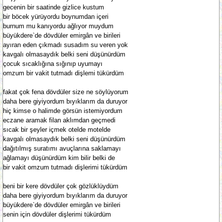
gecenin bir saatinde gizlice kustum
bir böcek yürüyordu boynumdan içeri
burnum mu kanıyordu ağlıyor muydum
büyükdere`de dövdüler emirgân ve birileri
ayıran eden çıkmadı susadım su veren yok
kavgalı olmasaydık belki seni düşünürdüm
çocuk sıcaklığına sığınıp uyumayı
omzum bir vakit tutmadı dişlemi tükürdüm
fakat çok fena dövdüler size ne söylüyorum
daha bere giyiyordum bıyıklarım da duruyor
hiç kimse o halimde görsün istemiyordum
eczane aramak filan aklımdan geçmedi
sıcak bir şeyler içmek otelde motelde
kavgalı olmasaydık belki seni düşünürdüm
dağıtılmış suratımı avuçlarına saklamayı
ağlamayı düşünürdüm kim bilir belki de
bir vakit omzum tutmadı dişlerimi tükürdüm
beni bir kere dövdüler çok gözlüklüydüm
daha bere giyiyordum bıyıklarım da duruyor
büyükdere`de dövdüler emirgân ve birileri
senin için dövdüler dişlerimi tükürdüm