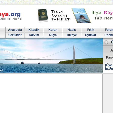
Anasayfa
Kitaplik
Kuran
Hadis
Fıkıh
Foru
Sözlükler
Takvim
Rüya
Hikaye
Oyunlar
Rehb
Üy
Paro
[Üye 
[p.Un