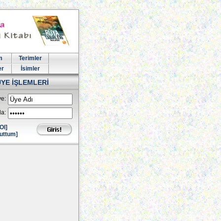
m
Terimler
er
İsimler
ÜYE İŞLEMLERİ
e:
la:
Ol]
uttum]