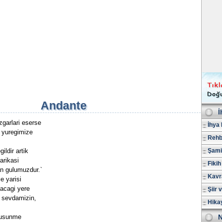
Andante
İ
zgarlari eserse
İhya 
e yuregimize
Rehb
ildir artik
Şami
arikasi
Fikih
an gulumuzdur.`
Kavr
e yarisi
gacagi yere
Şiir 
n sevdamizin,
Hika
dusunme
N