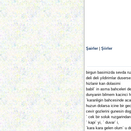
Şairler
|
Şiirler
birgun basimizda sevda ru
deli deli yildirimlar dusers
hizlanir kan dolasimi
babil` in asma bahceleri deg
dunyanin bilmem kacinci h
`karanligin bahcesinde ac
huzun dolarsa icine bir gec
cevir gozlerini gunesin do
` cek bir soluk ruzgarinda
` kapi` yi, ` duvar` i,
`kara kara gelen olum` u 