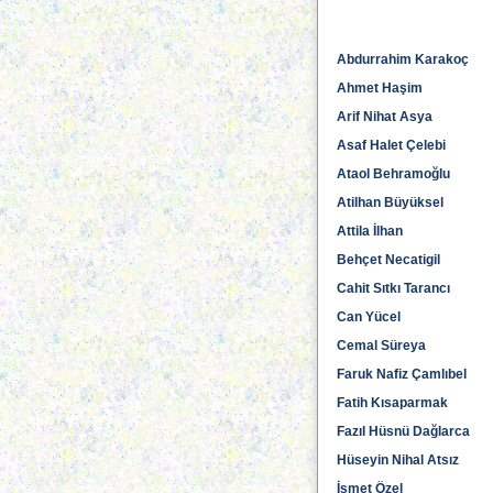
Abdurrahim Karakoç
Ahmet Haşim
Arif Nihat Asya
Asaf Halet Çelebi
Ataol Behramoğlu
Atilhan Büyüksel
Attila İlhan
Behçet Necatigil
Cahit Sıtkı Tarancı
Can Yücel
Cemal Süreya
Faruk Nafiz Çamlıbel
Fatih Kısaparmak
Fazıl Hüsnü Dağlarca
Hüseyin Nihal Atsız
İsmet Özel