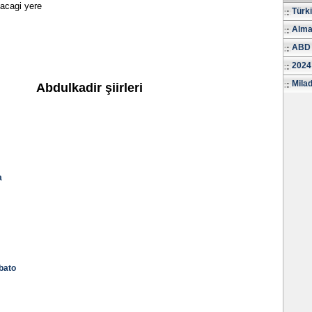
gacagi yere
Türk
Alma
ABD 
2024
Milad
Abdulkadir şiirleri
a
bato