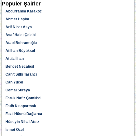
Populer Şairler
Abdurrahim Karakoç
Ahmet Haşim
Arif Nihat Asya
Asaf Halet Çelebi
Ataol Behramoğlu
Atilhan Büyüksel
Attila İlhan
Behçet Necatigil
Cahit Sıtkı Tarancı
Can Yücel
Cemal Süreya
Faruk Nafiz Çamlıbel
Fatih Kısaparmak
Fazıl Hüsnü Dağlarca
Hüseyin Nihal Atsız
İsmet Özel