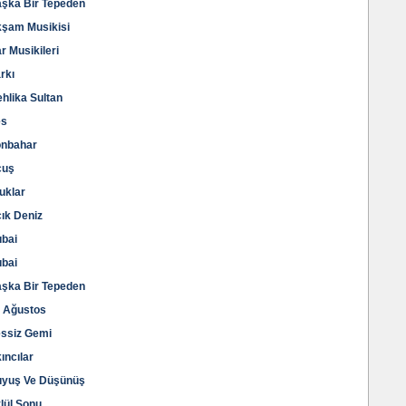
aşka Bir Tepeden
kşam Musikisi
r Musikileri
rkı
hlika Sultan
es
onbahar
çuş
uklar
ık Deniz
ubai
ubai
aşka Bir Tepeden
6 Ağustos
essiz Gemi
ıncılar
Duyuş Ve Düşünüş
lül Sonu