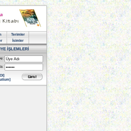
m
Terimler
er
İsimler
ÜYE İŞLEMLERİ
e:
la:
Ol]
uttum]