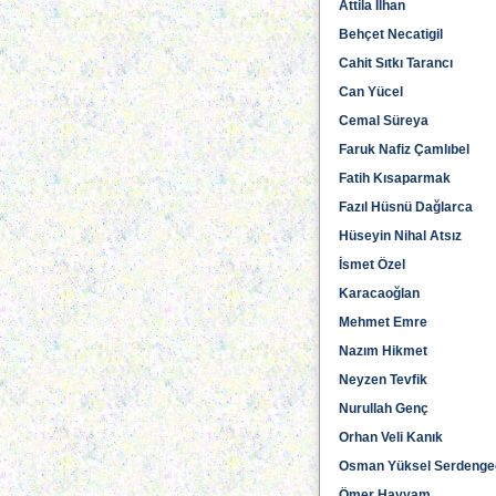
Attila İlhan
Behçet Necatigil
Cahit Sıtkı Tarancı
Can Yücel
Cemal Süreya
Faruk Nafiz Çamlıbel
Fatih Kısaparmak
Fazıl Hüsnü Dağlarca
Hüseyin Nihal Atsız
İsmet Özel
Karacaoğlan
Mehmet Emre
Nazım Hikmet
Neyzen Tevfik
Nurullah Genç
Orhan Veli Kanık
Osman Yüksel Serdenge
Ömer Hayyam