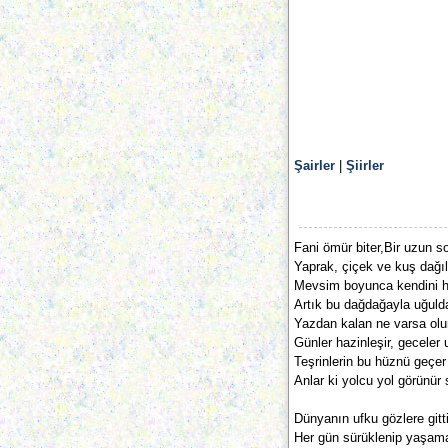
Şairler
|
Şiirler
Fani ömür biter,Bir uzun s
Yaprak, çiçek ve kuş dağılı
Mevsim boyunca kendini hi
Artık bu dağdağayla uğuld
Yazdan kalan ne varsa olur
Günler hazinleşir, geceler u
Teşrinlerin bu hüznü geçer t
Anlar ki yolcu yol görünür s
Dünyanın ufku gözlere gitti
Her gün sürüklenip yaşama