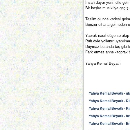
İnsan duyar yerin dile gel
Bir başka musikiiye geçiş 
Teslim olunca vadesi gelm
Benzer cihana gelmeden ev
Yaprak nasıl düşerse akıp
Ruh öyle yollanır uyanılma
Duymaz bu anda taş gibi ka
Fark etmez anne - toprak
Yahya Kemal Beyatlı
Yahya Kemal Beyatlı - ut
Yahya Kemal Beyatlı - R
Yahya Kemal Beyatlı - Ri
Yahya Kemal Beyatlı - he
Yahya Kemal Beyatlı - E