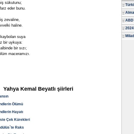
miş sükutunu;
Türk
farz eder bunu.
Alma
iş zevaline,
ABD 
velki haline.
2024
Milad
 kaybolan suya
z bir uykuya:
lbinde bir sızı;
 ölüm maceramızı.
Yahya Kemal Beyatlı şiirleri
ansın
indlerin Ölümü
ndlerin Hayatı
ste Çek Kürekleri
ndülüs`te Raks