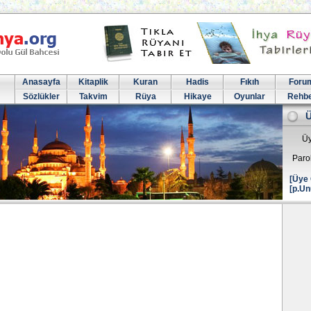
Anasayfa
Kitaplik
Kuran
Hadis
Fıkıh
Foru
Sözlükler
Takvim
Rüya
Hikaye
Oyunlar
Rehb
Üy
Paro
[Üye 
[p.Un