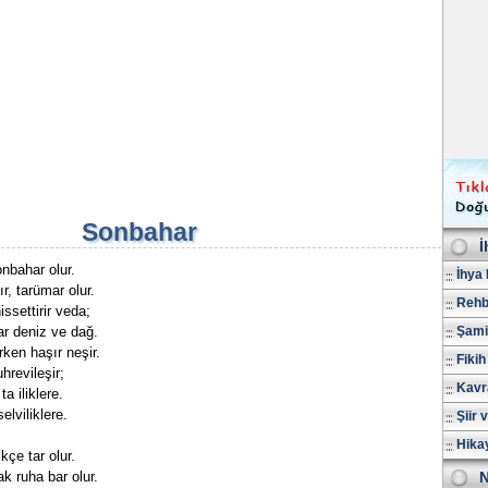
Sonbahar
İ
onbahar olur.
İhya 
r, tarümar olur.
Rehb
ssettirir veda;
ar deniz ve dağ.
Şami
ken haşır neşir.
Fikih
hrevileşir;
Kavr
a iliklere.
elviliklere.
Şiir 
Hika
kçe tar olur.
k ruha bar olur.
N