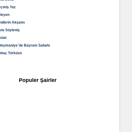
eçmiş Yaz
zleyen
indlerin Akşamı
ste Söyleniş
slat
Süleymaniye`de Bayram Sabahı
ohaç Türküsü
Populer Şairler