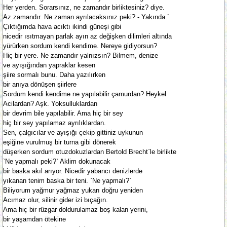
Her yerden. Sorarsınız, ne zamandır birliktesiniz? diye.
Az zamandır. Ne zaman ayrılacaksınız peki? - Yakında.`
Çıktığımda hava acıktı ikindi güneşi gibi
nicedir ısıtmayan parlak ayın az değişken dilimleri altında
yürürken sordum kendi kendime. Nereye gidiyorsun?
Hiç bir yere. Ne zamandır yalnızsın? Bilmem, denize
ve ayışığından yapraklar kesen
şiire sormalı bunu. Daha yazılırken
bir anıya dönüşen şiirlere
Sordum kendi kendime ne yapılabilir çamurdan? Heykel
Acilardan? Aşk. Yoksulluklardan
bir devrim bile yapılabilir. Ama hiç bir sey
hiç bir sey yapılamaz ayrılıklardan.
Sen, çalgıcılar ve ayışığı çekip gittiniz uykunun
eşiğine vurulmuş bir turna gibi dönerek
düşerken sordum otuzdokuzlardan Bertold Brecht`le birlikte
`Ne yapmalı peki?` Aklim dokunacak
bir baska akıl arıyor. Nicedir yabancı denizlerde
yıkanan tenim baska bir teni. `Ne yapmalı?`
Biliyorum yağmur yağmaz yukarı doğru yeniden
Acımaz olur, silinir gider izi bıçağın.
Ama hiç bir rüzgar doldurulamaz boş kalan yerini,
bir yaşamdan ötekine