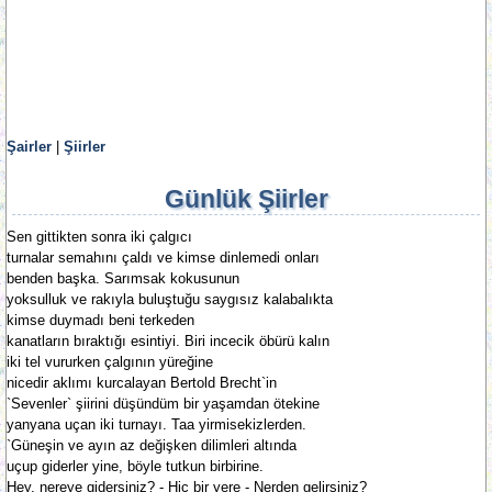
Şairler
|
Şiirler
Günlük Şiirler
Sen gittikten sonra iki çalgıcı
turnalar semahını çaldı ve kimse dinlemedi onları
benden başka. Sarımsak kokusunun
yoksulluk ve rakıyla buluştuğu saygısız kalabalıkta
kimse duymadı beni terkeden
kanatların bıraktığı esintiyi. Biri incecik öbürü kalın
iki tel vururken çalgının yüreğine
nicedir aklımı kurcalayan Bertold Brecht`in
`Sevenler` şiirini düşündüm bir yaşamdan ötekine
yanyana uçan iki turnayı. Taa yirmisekizlerden.
`Güneşin ve ayın az değişken dilimleri altında
uçup giderler yine, böyle tutkun birbirine.
Hey, nereye gidersiniz? - Hiç bir yere - Nerden gelirsiniz?