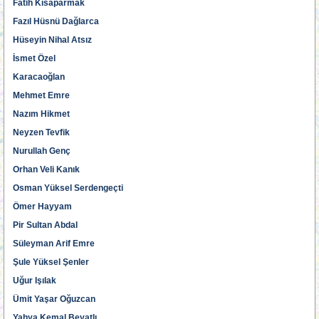
Fatih Kısaparmak
Fazıl Hüsnü Dağlarca
Hüseyin Nihal Atsız
İsmet Özel
Karacaoğlan
Mehmet Emre
Nazım Hikmet
Neyzen Tevfik
Nurullah Genç
Orhan Veli Kanık
Osman Yüksel Serdengeçti
Ömer Hayyam
Pir Sultan Abdal
Süleyman Arif Emre
Şule Yüksel Şenler
Uğur Işılak
Ümit Yaşar Oğuzcan
Yahya Kemal Beyatlı