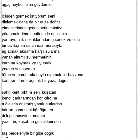
ağaç heykeli olan gövdemle
içinden görmek istiyorum seni
dinlemek daha da bir güze doğru
çimenlerinden geçen serin esintiyi
yıkanmak derin saatlerinde denizinin
yarı aydınlık sokaklarından geçmek ve eski
bir balıkçının uslanmaz merakıyla
ağ atmak akşama karşı sularına
yanan alnımı su mermerinin
karnına koymak ve uyumak
yorgun savaşçının
tütün ve barut kokusuyla uyumak bir hayvanın
karlı sınırlarını aşmak bir yaza doğru
saklı kent bıktım seni kuşatan
kendi çadırlarından kör kılıcına
tuğlalarla örülmüş yanık surlardan
bıktım bana uzaklığı öğreten
di`li geçmisiyle zamanın
yazılmış kuşatma günlüklerinden
taş perdeleriyle bir gize doğru