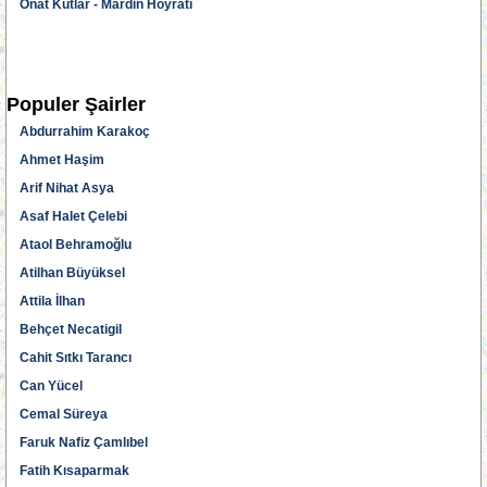
Onat Kutlar - Mardin Hoyratı
Populer Şairler
Abdurrahim Karakoç
Ahmet Haşim
Arif Nihat Asya
Asaf Halet Çelebi
Ataol Behramoğlu
Atilhan Büyüksel
Attila İlhan
Behçet Necatigil
Cahit Sıtkı Tarancı
Can Yücel
Cemal Süreya
Faruk Nafiz Çamlıbel
Fatih Kısaparmak