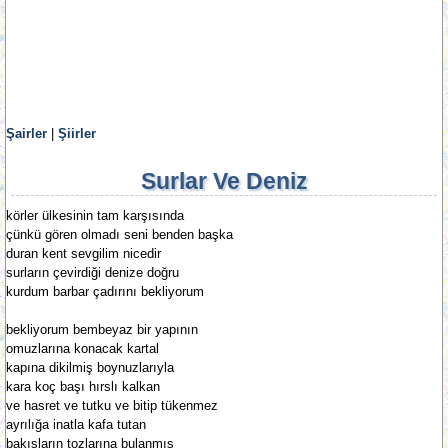
Şairler
|
Şiirler
Surlar Ve Deniz
körler ülkesinin tam karşısında
çünkü gören olmadı seni benden başka
duran kent sevgilim nicedir
surların çevirdiği denize doğru
kurdum barbar çadırını bekliyorum
bekliyorum bembeyaz bir yapının
omuzlarına konacak kartal
kapına dikilmiş boynuzlarıyla
kara koç başı hırslı kalkan
ve hasret ve tutku ve bitip tükenmez
ayrılığa inatla kafa tutan
bakısların tozlarına bulanmış