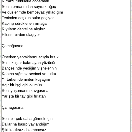
Kırmızı türkülerle donatarak
Senin ormanından sayısız ağaç
Ve düslerimde bembeyaz yıkadığım
Teninden coşkun sular geçiyor
Kapılıp sürüklenen ırmağa
Kıyıların danteline alışkın
Ellerim birden ulaşıyor
Çamağacına
Öperken yapraklarını acıyla kısık
Sesli kuşlar bakırlayan yüzünün
Bahçesinde yediğim vişnelerinin
Kabına sığmaz sevinci ve tutku
Yırtarken demirden kuşağını
Ağır bir işçi gibi ölümün
Beni yaşamanın kavgasına
Yarışta bir tay gibi fırlatan
Çamağacına
Seni bir çok daha görmek için
Dallarına basıp yaylandığım
Şiiri katıksız dolambaçsız