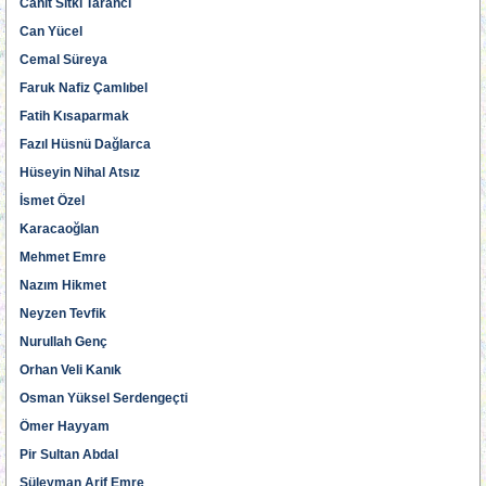
Cahit Sıtkı Tarancı
Can Yücel
Cemal Süreya
Faruk Nafiz Çamlıbel
Fatih Kısaparmak
Fazıl Hüsnü Dağlarca
Hüseyin Nihal Atsız
İsmet Özel
Karacaoğlan
Mehmet Emre
Nazım Hikmet
Neyzen Tevfik
Nurullah Genç
Orhan Veli Kanık
Osman Yüksel Serdengeçti
Ömer Hayyam
Pir Sultan Abdal
Süleyman Arif Emre