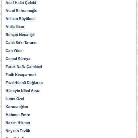
Asaf Halet Çelebi
Ataol Behramoğlu
Atilhan Büyüksel
Attila İlhan
Behçet Necatigil
Cahit Sıtkı Tarancı
Can Yücel
Cemal Süreya
Faruk Nafiz Çamlıbel
Fatih Kısaparmak
Fazıl Hüsnü Dağlarca
Hüseyin Nihal Atsız
İsmet Özel
Karacaoğlan
Mehmet Emre
Nazım Hikmet
Neyzen Tevfik