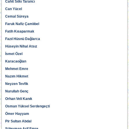
Cahit Sıtkı Tarancı
Can Yücel
Cemal Süreya
Faruk Nafiz Çamlıbel
Fatih Kısaparmak
Fazıl Hüsnü Dağlarca
Hüseyin Nihal Atsız
İsmet Özel
Karacaoğlan
Mehmet Emre
Nazım Hikmet
Neyzen Tevfik
Nurullah Genç
Orhan Veli Kanık
Osman Yüksel Serdengeçti
Ömer Hayyam
Pir Sultan Abdal
Süleyman Arif Emre