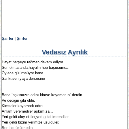
Şairler
|
Şiirler
Vedasız Ayrılık
Hayat herşeye rağmen devam ediyor.
Sen olmasanda,hayalin hep başucumda
Öylece gülümsüyor bana
Sanki,sen yaşa dercesine
Bana `aşkımızın adını kimse koyamasın` derdin
Ve dediğin gibi oldu.
Kimseler koyamadı adını.
Anlam veremediler aşkımıza...
Yeri geldi alay ettiler,yeri geldi imrendiler.
Yeri geldi bizim yerimize üzüldüler.
Sen hiç üzülmedin.